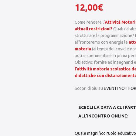
12,00
€
Come rendere l’
Attività Motor
attuali restrizioni?
Quali cataliz
strutturare la programmazione? 
affronteremo con energia le
att
motoria
(ai tempi del covid e non
potrai sperimentare in prima perso
Obiettivo: fornire ad insegnanti e
l’attività motoria scolastica 
didattiche con distanziament
Scopri di piu su
EVENTI NOT FORM
SCEGLI LA DATA A CUI PAR
ALL'INCONTRO ONLINE:
Quale magnifico ruolo educativo 