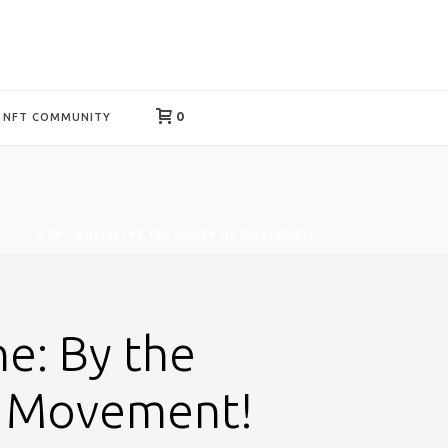
0
NFT COMMUNITY
SHOP
»
NFT ONLINE: BY THE POWER OF MOVEMENT!
e: By the
f Movement!