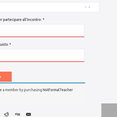
er partecipare all’incontro:
*
quisto
*
o
e a member by purchasing
NotFormalTeacher