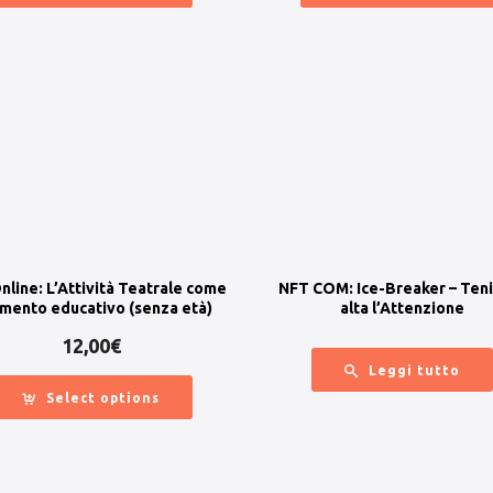
nline: L’Attività Teatrale come
NFT COM: Ice-Breaker – Ten
umento educativo (senza età)
alta l’Attenzione
12,00
€
Leggi tutto
Select options