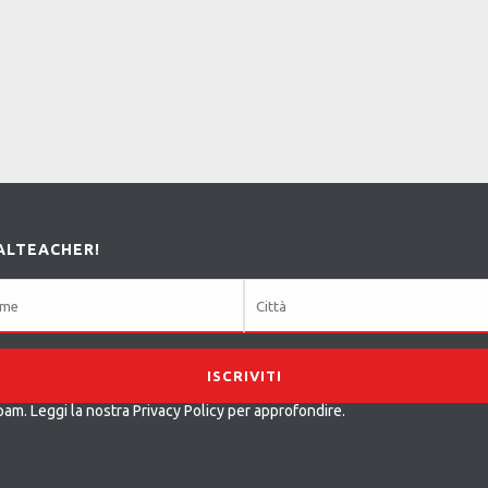
ALTEACHER!
pam. Leggi la nostra
Privacy Policy
per approfondire.